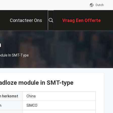
Dutch
Contacteer Ons
Vraag Een Offerte
Aan
n
dule In SMT-Type
loze module in SMT-type
an herkomst
China
m
SIMCO