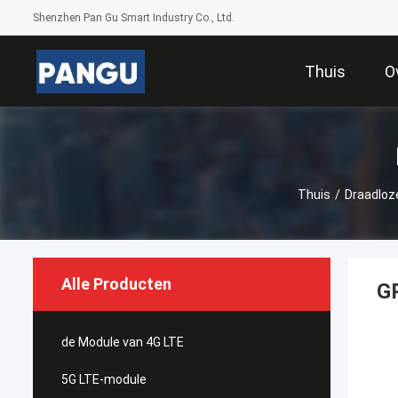
Shenzhen Pan Gu Smart Industry Co., Ltd.
Thuis
O
Thuis
/
Draadloz
Alle Producten
G
de Module van 4G LTE
5G LTE-module