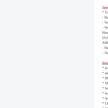
Spec
* T
- H
- Vo
- Ve
Han
(Ec
AM
- H
- Vo
Inte
* I
* an
* R
* SP
* Se
* I
* A
* G