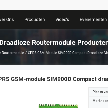
ver Ons
Producten
Video's
Evenementen
Draadloze Routermodule Producte
e Routermodule
/
GPRS GSM-Module SIM900D Compact Draadloze Mo
PRS GSM-module SIM900D Compact draad
Plaats v
Merknaa