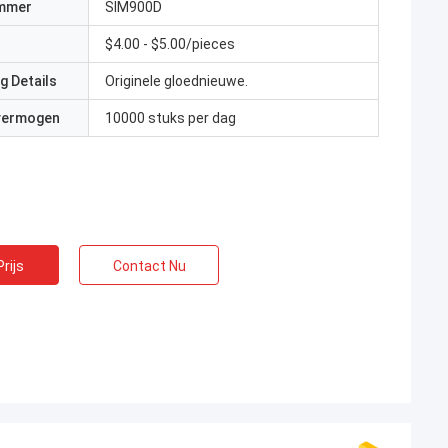
mmer
SIM900D
$4.00 - $5.00/pieces
g Details
Originele gloednieuwe.
 vermogen
10000 stuks per dag
rijs
Contact Nu