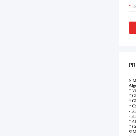
PR
SI
Alg
* V
* GP
* GP
* C
- K
- K
* A
* Ge
SIM