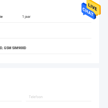
ie
1 jaar
0D
,
GSM SIM900D