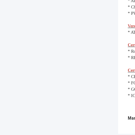
* A
* Ch
* 
Ver
* AT
Cert
* R
* 
Cer
* C
* F
* G
* I
Mar