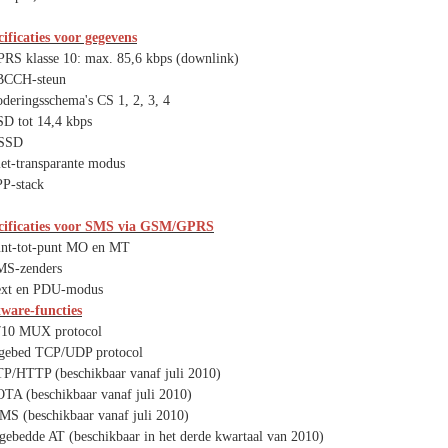
ificaties voor gegevens
PRS klasse 10: max. 85,6 kbps (downlink)
BCCH-steun
deringsschema's CS 1, 2, 3, 4
SD tot 14,4 kbps
SSD
et-transparante modus
PP-stack
cificaties voor SMS via GSM/GPRS
unt-tot-punt MO en MT
MS-zenders
ext en PDU-modus
tware-functies
710 MUX protocol
ngebed TCP/UDP protocol
TP/HTTP (beschikbaar vanaf juli 2010)
TA (beschikbaar vanaf juli 2010)
MS (beschikbaar vanaf juli 2010)
gebedde AT (beschikbaar in het derde kwartaal van 2010)