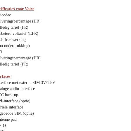
ificaties voor Voice
ricodec
alveringspercentage (HR)
lledig tarief (FR)
rbeterd voltarief (EFR)
ds-free werking
ho onderdrukking)
R
alveringspercentage (HR)
lledig tarief (FR)
rfaces
nterface met externe SIM 3V/1.8V
aloge audio-interface
TC back-up
I-interface (optie)
riële interface
ngebedde SIM (optie)
ntenne pad
PIO