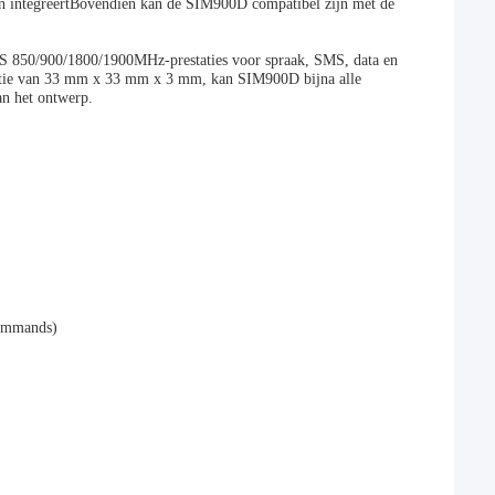
rn integreertBovendien kan de SIM900D compatibel zijn met de
RS 850/900/1800/1900MHz-prestaties voor spraak, SMS, data en
uratie van 33 mm x 33 mm x 3 mm, kan SIM900D bijna alle
n het ontwerp.
commands)