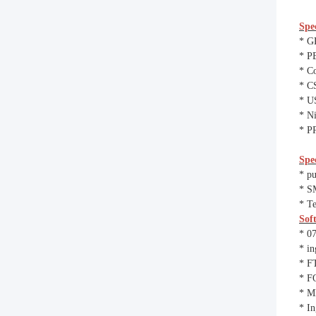
Spec
* G
* P
* Co
* C
* U
* Ni
* P
Spe
* p
* S
* T
Sof
* 0
* i
* F
* FO
* M
* In