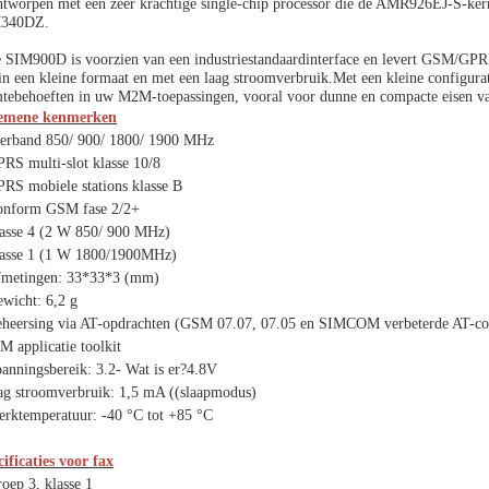
ontworpen met een zeer krachtige single-chip processor die de AMR926EJ-S-ke
340DZ.
e SIM900D is voorzien van een industriestandaardinterface en levert GSM/GP
 in een kleine formaat en met een laag stroomverbruik.Met een kleine config
mtebehoeften in uw M2M-toepassingen, vooral voor dunne en compacte eisen va
emene kenmerken
ierband 850/ 900/ 1800/ 1900 MHz
RS multi-slot klasse 10/8
RS mobiele stations klasse B
onform GSM fase 2/2+
lasse 4 (2 W 850/ 900 MHz)
lasse 1 (1 W 1800/1900MHz)
fmetingen: 33*33*3 (mm)
wicht: 6,2 g
eheersing via AT-opdrachten (GSM 07.07, 07.05 en SIMCOM verbeterde AT-
M applicatie toolkit
anningsbereik: 3.2- Wat is er?4.8V
aag stroomverbruik: 1,5 mA ((slaapmodus)
erktemperatuur: -40 °C tot +85 °C
ificaties voor fax
oep 3, klasse 1