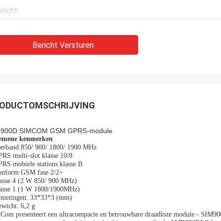
Bericht Versturen
ODUCTOMSCHRIJVING
M900D SIMCOM GSM GPRS-module
emene kenmerken
ierband 850/ 900/ 1800/ 1900 MHz
RS multi-slot klasse 10/8
RS mobiele stations klasse B
onform GSM fase 2/2+
lasse 4 (2 W 850/ 900 MHz)
lasse 1 (1 W 1800/1900MHz)
fmetingen: 33*33*3 (mm)
wicht: 6,2 g
Com presenteert een ultracompacte en betrouwbare draadloze module - SIM