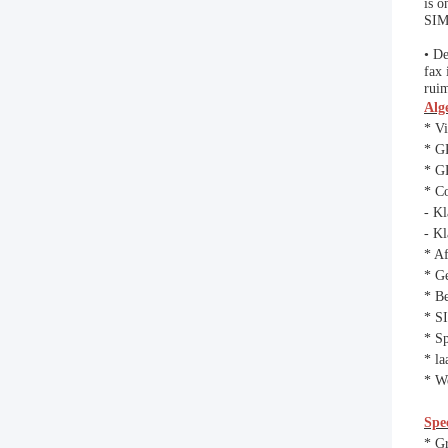
is 
SIM
• D
fax
rui
Alg
* V
* GP
* GP
* C
- K
- K
* A
* Ge
* B
* SI
* Sp
* l
* W
Spec
* Gr