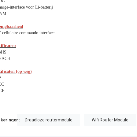
DC
arge-interface voor Li-batterij
PWM
enigbaarheid
 cellulaire commando interface
ificaten:
oHS
REACH
tificaten (op weg)
E
CC
CF
C
keringen:
Draadloze routermodule
Wifi Router Module