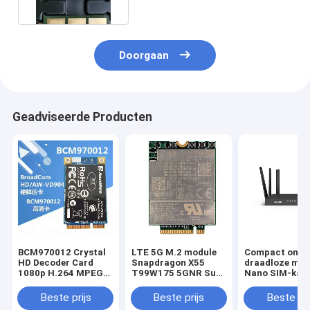
Module
Doorgaan
Geadviseerde Producten
BCM970012 Crystal
LTE 5G M.2 module
Compact ontw
HD Decoder Card
Snapdragon X55
draadloze mod
1080p H.264 MPEG2
T99W175 5GNR Sub
Nano SIM-kaa
VC-1 Hardware
6G MmWave
2.0/UART inte
versnelling High
Beste prijs
Beste prijs
Beste pri
Profile BCM970012