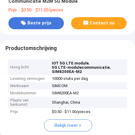
Communicatie M2M 5G Module
Prijs：$0.50 - $11.00/pieces
Beste prijs
Contact nu
Productomschrijving
,
IOT 5G LTE module
Hoog licht
,
5G LTE-modulecommunicatie
SIM8200EA-M2
Levering vermogen
10000 stuks per dag
Merknaam
SIMCOM
Modelnummer
SIM8200EA-M2
Plaats van
Shanghai, China
herkomst
Prijs
$0.50 - $11.00/pieces
Bekijk meer