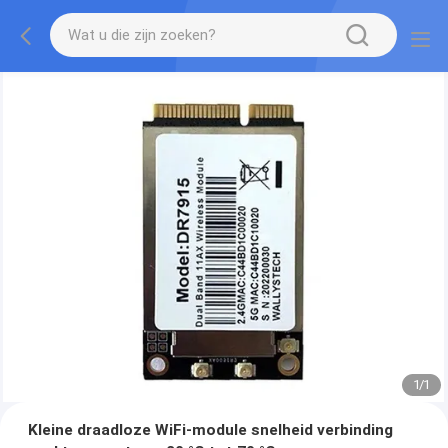
1
/
1
Kleine draadloze WiFi-module snelheid verbinding