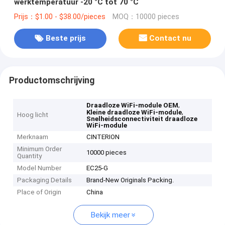
werktemperatuur -20 °C tot 70 °C
Prijs：$1.00 - $38.00/pieces
MOQ：10000 pieces
Beste prijs
Contact nu
Productomschrijving
,
Draadloze WiFi-module OEM
,
Kleine draadloze WiFi-module
Hoog licht
Snelheidsconnectiviteit draadloze
WiFi-module
Merknaam
CINTERION
Minimum Order
10000 pieces
Quantity
Model Number
EC25-G
Packaging Details
Brand-New Originals Packing.
Place of Origin
China
Bekijk meer