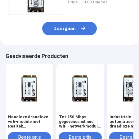
Price： 10000 pieces
tot 70 °C
Doorgaan
Geadviseerde Producten
Naadloze draadloze
Tot 150 Mbps
Industriële
wifi-module met
gegevenssnelheid
automatisering
Realtek
WiFi-netwerkmodule
draadloze mod
RTL8188FTV-
3.3V werkspanning
met frequentie
chipset en
2,4 GHz en
Beste prijs
Beste prijs
Beste pri