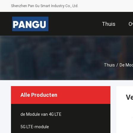
Shenzhen Pan Gu Smart Industry Co., Ltd.
Thuis
O
Thuis
/
De Mod
Alle Producten
Ve
de Module van 4G LTE
5G LTE-module