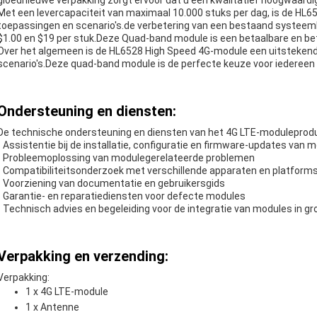
gloednieuwe verpakking zorgt ervoor dat u een kwalitatief hoogwaard
Met een levercapaciteit van maximaal 10.000 stuks per dag, is de HL6
toepassingen en scenario's.de verbetering van een bestaand systeemD
$1.00 en $19 per stuk.Deze Quad-band module is een betaalbare en be
Over het algemeen is de HL6528 High Speed 4G-module een uitstekend
scenario's.Deze quad-band module is de perfecte keuze voor iedereen di
Ondersteuning en diensten:
De technische ondersteuning en diensten van het 4G LTE-moduleprod
- Assistentie bij de installatie, configuratie en firmware-updates van 
- Probleemoplossing van modulegerelateerde problemen
- Compatibiliteitsonderzoek met verschillende apparaten en platform
- Voorziening van documentatie en gebruikersgids
- Garantie- en reparatiediensten voor defecte modules
- Technisch advies en begeleiding voor de integratie van modules in 
Verpakking en verzending:
Verpakking:
1 x 4G LTE-module
1 x Antenne