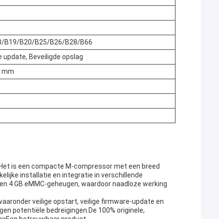
8/B19/B20/B25/B26/B28/B66
e update, Beveiligde opslag
50 mm
.0Het is een compacte M-compressor met een breed
jke installatie en integratie in verschillende
 en 4 GB eMMC-geheugen, waardoor naadloze werking
aronder veilige opstart, veilige firmware-update en
n potentiële bedreigingen.De 100% originele,