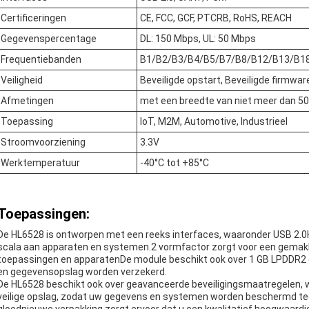
Certificeringen
CE, FCC, GCF, PTCRB, RoHS, REACH
Gegevenspercentage
DL: 150 Mbps, UL: 50 Mbps
Frequentiebanden
B1/B2/B3/B4/B5/B7/B8/B12/B13/B1
Veiligheid
Beveiligde opstart, Beveiligde firmwar
Afmetingen
met een breedte van niet meer dan 
Toepassing
IoT, M2M, Automotive, Industrieel
Stroomvoorziening
3.3V
Werktemperatuur
-40°C tot +85°C
Toepassingen:
De HL6528 is ontworpen met een reeks interfaces, waaronder USB 2
scala aan apparaten en systemen.2 vormfactor zorgt voor een gemakkeli
toepassingen en apparatenDe module beschikt ook over 1 GB LPDDR2
en gegevensopslag worden verzekerd.
De HL6528 beschikt ook over geavanceerde beveiligingsmaatregelen, wa
veilige opslag, zodat uw gegevens en systemen worden beschermd tege