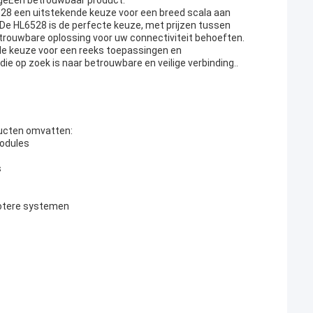
igeEen betrouwbaar product.
528 een uitstekende keuze voor een breed scala aan
e HL6528 is de perfecte keuze, met prijzen tussen
trouwbare oplossing voor uw connectiviteit behoeften.
e keuze voor een reeks toepassingen en
e op zoek is naar betrouwbare en veilige verbinding..
ucten omvatten:
modules
s
grotere systemen