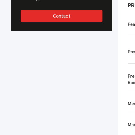
PR
Contact
Fea
Pow
Fre
Ba
Me
Mar