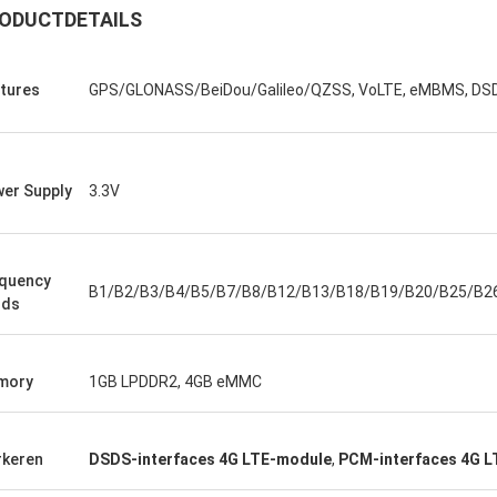
ODUCTDETAILS
tures
GPS/GLONASS/BeiDou/Galileo/QZSS, VoLTE, eMBMS, DS
er Supply
3.3V
quency
B1/B2/B3/B4/B5/B7/B8/B12/B13/B18/B19/B20/B25/B2
nds
mory
1GB LPDDR2, 4GB eMMC
keren
DSDS-interfaces 4G LTE-module
,
PCM-interfaces 4G 