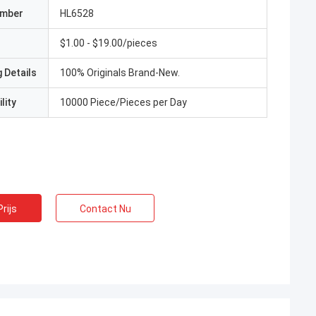
umber
HL6528
$1.00 - $19.00/pieces
 Details
100% Originals Brand-New.
lity
10000 Piece/Pieces per Day
rijs
Contact Nu