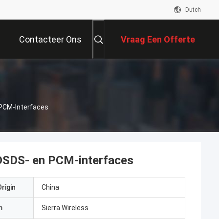
Dutch
Contacteer Ons
Vraag Een Offerte
Aan
 PCM-Interfaces
 DSDS- en PCM-interfaces
rigin
China
m
Sierra Wireless