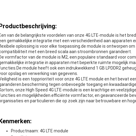
Productbeschrijving:
Een van de belangrijkste voordelen van onze 4G LTE-module is het bre
een gemakkelijke integratie met een verscheidenheid aan apparaten en
flexibele oplossing is voor elke toepassing.de module is ontworpen om
compatibiliteit met een breed scala aan stroombronnen garandeert.
De vormfactor van de module is M2, een populaire standaard voor comp
gemakkelijke integratie in apparaten met beperkte ruimte mogelijk ma
functies.De module heeft ook een indrukwekkend 1 GB LPDDR2 geheuge
voor opslag en verwerking van gegevens.
Veiligheid is een topprioriteit voor onze 4G LTE module en het bevat e
garanderen.bescherming tegen onbevoegde toegang en kwaadaardige 
Kortom, onze High Speed 4G LTE-module is een krachtige en veelzijdi
functies en mogelijkheden.efficiënte vormfactor, en geavanceerde beve
organisaties en particulieren die op zoek zijn naar betrouwbare en hog
Kenmerken:
Productnaam: 4G LTE module