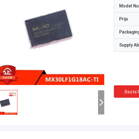
Model N
Prijs
Packaging
Supply Abi
Beste P