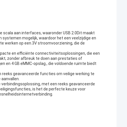
de scala aan interfaces, waaronder USB 2.0Dit maakt
 systemen mogelijk, waardoor het een veelzijdige en
 te werken op een.3V stroomvoorziening, die de
acte en efficiënte connectiviteitsoplossingen, die een
akt, zonder afbreuk te doen aan prestaties of
n en 4 GB eMMC-opslag., die voldoende ruimte biedt
en reeks geavanceerde functies om veilige werking te
aanvallen.
ge verbindingsoplossing, met een reeks geavanceerde
iligingsfuncties, is het de perfecte keuze voor
esnelheidsinternetverbinding.