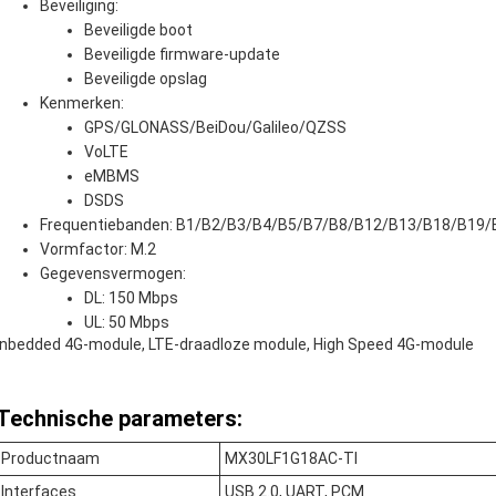
Beveiliging:
Beveiligde boot
Beveiligde firmware-update
Beveiligde opslag
Kenmerken:
GPS/GLONASS/BeiDou/Galileo/QZSS
VoLTE
eMBMS
DSDS
Frequentiebanden: B1/B2/B3/B4/B5/B7/B8/B12/B13/B18/B19
Vormfactor: M.2
Gegevensvermogen:
DL: 150 Mbps
UL: 50 Mbps
Inbedded 4G-module, LTE-draadloze module, High Speed 4G-module
Technische parameters:
Productnaam
MX30LF1G18AC-TI
Interfaces
USB 2.0, UART, PCM