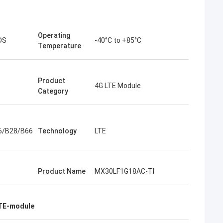
Operating
DS
-40°C to +85°C
Temperature
Product
4G LTE Module
Category
6/B28/B66
Technology
LTE
Product Name
MX30LF1G18AC-TI
LTE-module