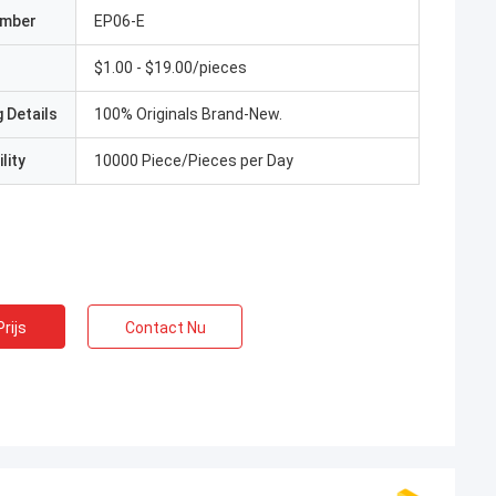
umber
EP06-E
$1.00 - $19.00/pieces
 Details
100% Originals Brand-New.
lity
10000 Piece/Pieces per Day
rijs
Contact Nu