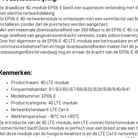
De draadloze 4G-module EP06-E biedt een superieure verbinding met 
een slechte netwerkdekking.
De EP06-E 4G-netwerkmodule is ontworpen met een vormfactor van M
installeren zonder dat de prestaties worden aangetast.
Met een maximale downloadsnelheid van 300 Mbps is de EP06-E 4G-con
hoge snelheid van gegevensoverdracht vereisen, zoals videostreaming
Over het algemeen is de EP06-E 4G LTE-module een betrouwbare en eff
communicatiebehoeften.en hoge downloadsnelheden maken het de per
toepassingenBestel vandaag nog en ervaar de kracht van de EP06-E 
Kenmerken:
Productnaam: 4G LTE module
Frequentiebanden: B1/B3/B5/B7/B8/B20/B28/B38/B40/B41
Modelnummer: EP06-E
Productcategorie: 4G LTE-module
Netwerkstandaard: LTE Cat 6
Werktemperatuur: -40°C tot +85°C
De introductie van de 4G LTE-module, een LTE-connectiviteitsmodule v
connectiviteit biedt.Deze module is perfect voor een breed scala aa
dat deze module van de hoogste kwaliteit is en de LTE Cat 6-netwerks