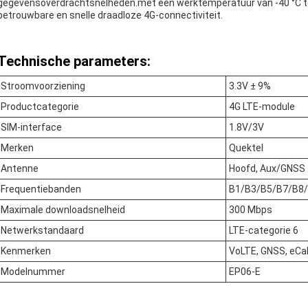
gegevensoverdrachtsnelheden.met een werktemperatuur van -40 °C to
betrouwbare en snelle draadloze 4G-connectiviteit.
Technische parameters:
Stroomvoorziening
3.3V ± 9%
Productcategorie
4G LTE-module
SIM-interface
1.8V/3V
Merken
Quektel
Antenne
Hoofd, Aux/GNSS
Frequentiebanden
B1/B3/B5/B7/B8
Maximale downloadsnelheid
300 Mbps
Netwerkstandaard
LTE-categorie 6
Kenmerken
VoLTE, GNSS, eCal
Modelnummer
EP06-E