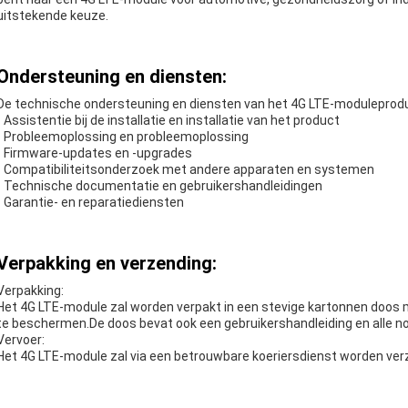
uitstekende keuze.
Ondersteuning en diensten:
De technische ondersteuning en diensten van het 4G LTE-moduleprod
- Assistentie bij de installatie en installatie van het product
- Probleemoplossing en probleemoplossing
- Firmware-updates en -upgrades
- Compatibiliteitsonderzoek met andere apparaten en systemen
- Technische documentatie en gebruikershandleidingen
- Garantie- en reparatiediensten
Verpakking en verzending:
Verpakking:
Het 4G LTE-module zal worden verpakt in een stevige kartonnen doos 
te beschermen.De doos bevat ook een gebruikershandleiding en alle no
Vervoer:
Het 4G LTE-module zal via een betrouwbare koeriersdienst worden verzo