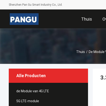
Shenzhen Pan Gu Smart Industry Co., Ltd.
Thuis
O
Thuis
/
De Module 
Alle Producten
3.
de Module van 4G LTE
5G LTE-module