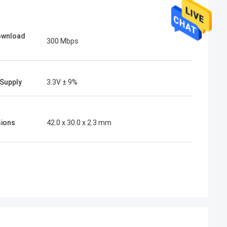
ownload
300 Mbps
Supply
3.3V ± 9%
ions
42.0 x 30.0 x 2.3 mm