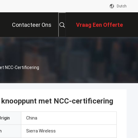
Dutch
Contacteer Ons
Vraag Een Offerte
Aan
t NCC-Certificering
 knooppunt met NCC-certificering
rigin
China
m
Sierra Wireless