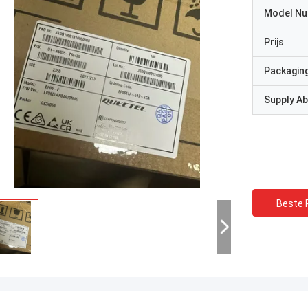
Model N
Prijs
Packaging
Supply Abi
Beste P