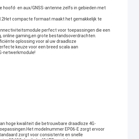
de hoofd- en aux/GNSS-antenne.zelfs in gebieden met
.2Het compacte formaat maakt het gemakkelijk te
nectiviteitsmodule perfect voor toepassingen die een
, online gaming,en grote bestandsoverdrachten.
iciënte oplossing voor al uw draadloze
fecte keuze voor een breed scala aan
4G-netwerkmodule!
an hoge kwaliteit die betrouwbare draadloze 4G-
n toepassingen.Het modelnummer EP06-E zorgt ervoor
tandaard zorgt voor consistente en snelle