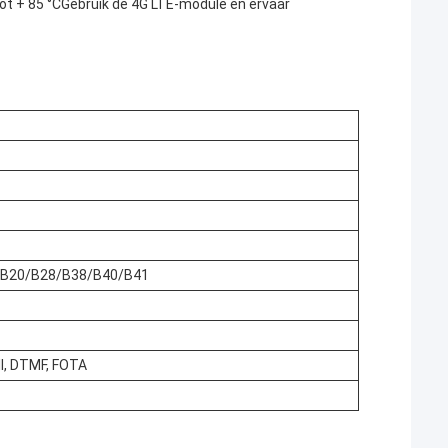
t + 85 °CGebruik de 4G LTE-module en ervaar
/B20/B28/B38/B40/B41
l, DTMF, FOTA