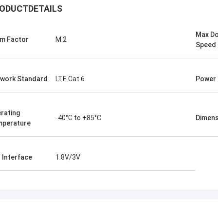
ODUCTDETAILS
Max D
m Factor
M.2
Speed
work Standard
LTE Cat 6
Power 
rating
-40°C to +85°C
Dimens
perature
 Interface
1.8V/3V