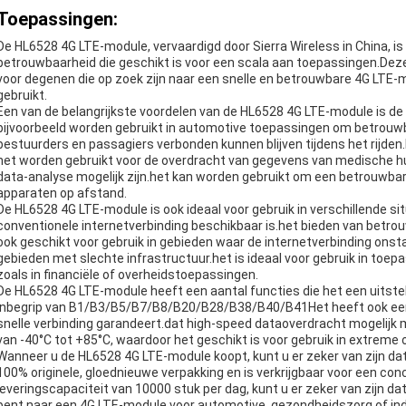
Toepassingen:
De HL6528 4G LTE-module, vervaardigd door Sierra Wireless in China, i
betrouwbaarheid die geschikt is voor een scala aan toepassingen.Dez
voor degenen die op zoek zijn naar een snelle en betrouwbare 4G LTE-m
gebruikt.
Een van de belangrijkste voordelen van de HL6528 4G LTE-module is de 
bijvoorbeeld worden gebruikt in automotive toepassingen om betrouwba
bestuurders en passagiers verbonden kunnen blijven tijdens het rijden
het worden gebruikt voor de overdracht van gegevens van medische h
data-analyse mogelijk zijn.het kan worden gebruikt om een betrouwbare
apparaten op afstand.
De HL6528 4G LTE-module is ook ideaal voor gebruik in verschillende si
conventionele internetverbinding beschikbaar is.het bieden van betrou
ook geschikt voor gebruik in gebieden waar de internetverbinding onst
gebieden met slechte infrastructuur.het is ideaal voor gebruik in toepa
zoals in financiële of overheidstoepassingen.
De HL6528 4G LTE-module heeft een aantal functies die het een uits
inbegrip van B1/B3/B5/B7/B8/B20/B28/B38/B40/B41Het heeft ook een
snelle verbinding garandeert.dat high-speed dataoverdracht mogelijk
van -40°C tot +85°C, waardoor het geschikt is voor gebruik in extreme
Wanneer u de HL6528 4G LTE-module koopt, kunt u er zeker van zijn dat 
100% originele, gloednieuwe verpakking en is verkrijgbaar voor een conc
leveringscapaciteit van 10000 stuk per dag, kunt u er zeker van zijn dat
bent naar een 4G LTE-module voor automotive, gezondheidszorg of ind