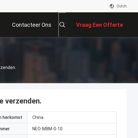
Dutch
Contacteer Ons
Vraag Een Offerte
Aan
rzenden.
 verzenden.
an herkomst
China
mmer
NEO-M8M-0-10