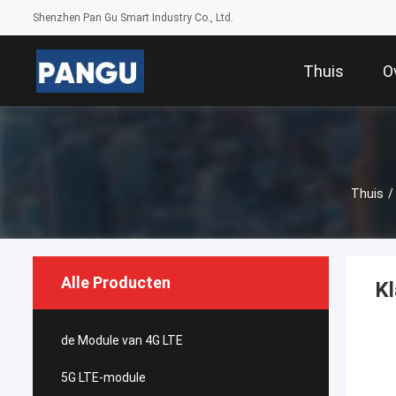
Shenzhen Pan Gu Smart Industry Co., Ltd.
Thuis
O
Thuis
/
Alle Producten
K
de Module van 4G LTE
5G LTE-module